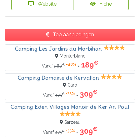
Website
Fiche
Top aanbiedingen
Camping Les Jardins du Morbihan
Monterblanc
€
189
-48%
€
=
Vanaf
360
Camping Domaine de Kervallon
Caro
€
309
-35%
€
=
Vanaf
475
Camping Eden Villages Manoir de Ker An Poul
Sarzeau
€
309
-35%
€
=
Vanaf
475