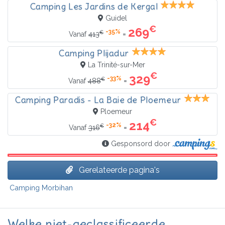
Camping Les Jardins de Kergal
Guidel
€
269
-35%
€
=
Vanaf
413
Camping Plijadur
La Trinité-sur-Mer
€
329
-33%
€
=
Vanaf
488
Camping Paradis - La Baie de Ploemeur
Ploemeur
€
214
-32%
€
=
Vanaf
316
Gesponsord door
Gerelateerde pagina's
Camping Morbihan
Welke niet-geclassificeerde