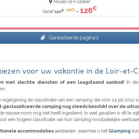
Nouan-le-Fuzelier
€
126
-10%
€
=
Vanaf
140
Gerelateerde pagina's
kiezen voor uw vakantie in de Loir-et-
iem met slechte diensten of een laagstaand aanbod!
In dez
en.
 regelgeving de classificatie van een camping die vóór 24 juli 2012 i
t-geclassificeerde camping nog steeds beschikt over de uitrusti
ns de nieuwe norm nog niet heeft ingediend. In veel gevallen is dit te 
or een hogere classificatie van hun camping noodzakelijke werkzaa
tionele accommodaties
aanbieden, waarmee u het
Glamping
kun