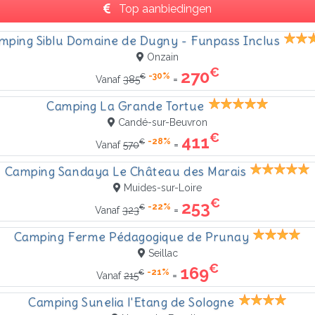
Top aanbiedingen
mping Siblu Domaine de Dugny - Funpass Inclus
Onzain
€
270
-30%
€
=
Vanaf
385
Camping La Grande Tortue
Candé-sur-Beuvron
€
411
-28%
€
=
Vanaf
570
Camping Sandaya Le Château des Marais
Muides-sur-Loire
€
253
-22%
€
=
Vanaf
323
Camping Ferme Pédagogique de Prunay
Seillac
€
169
-21%
€
=
Vanaf
215
Camping Sunelia l'Etang de Sologne