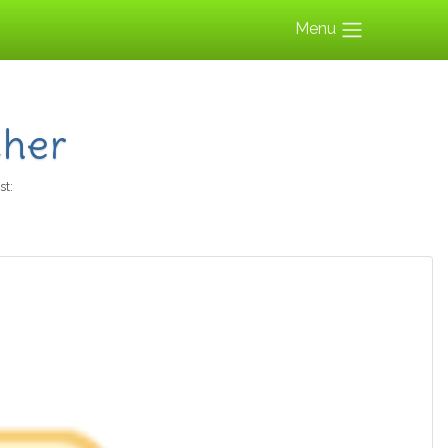
Menu
Cher
st: