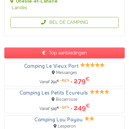
Onesse-et-Laharie
Landes
BEL DE CAMPING
Top aanbiedingen
Camping Le Vieux Port
Messanges
€
279
-65%
€
=
Vanaf
791
Camping Les Petits Ecureuils
Biscarrosse
€
249
-52%
€
=
Vanaf
519
Camping Lou Payou
Lesperon