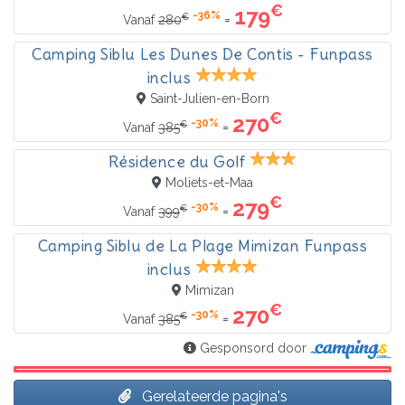
€
179
-36%
€
=
Vanaf
280
Camping Siblu Les Dunes De Contis - Funpass
inclus
Saint-Julien-en-Born
€
270
-30%
€
=
Vanaf
385
Résidence du Golf
Moliets-et-Maa
€
279
-30%
€
=
Vanaf
399
Camping Siblu de La Plage Mimizan Funpass
inclus
Mimizan
€
270
-30%
€
=
Vanaf
385
Gesponsord door
Gerelateerde pagina's