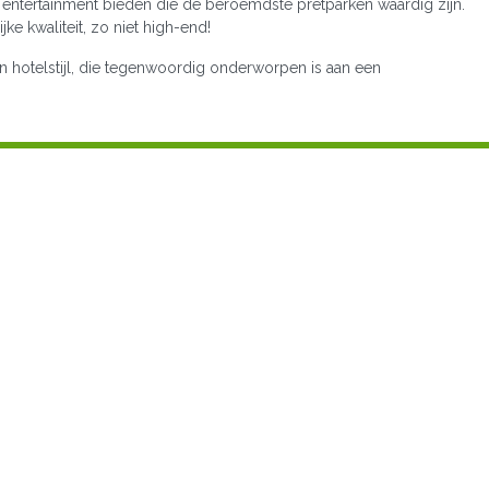
 entertainment bieden die de beroemdste pretparken waardig zijn.
ke kwaliteit, zo niet high-end!
in hotelstijl, die tegenwoordig onderworpen is aan een