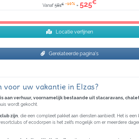
€
525
-10%
€
=
Vanaf
581
Locatie verfijnen
Gerelateerde pagina's
n voor uw vakantie in Elzas?
is aan verhuur, voornamelijk bestaande uit stacaravans, chale
uis wordt gekocht.
lub zijn
, die een compleet pakket aan diensten aanbiedt. Het is een 
e resortclubs of ecodorpen is het zelfs mogelijk om er meerdere dage