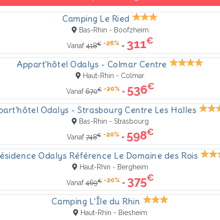
Camping Le Ried
Bas-Rhin - Boofzheim
€
311
-26%
€
=
Vanaf
418
Appart'hôtel Odalys - Colmar Centre
Haut-Rhin - Colmar
€
536
-20%
€
=
Vanaf
670
art'hôtel Odalys - Strasbourg Centre Les Halles
Bas-Rhin - Strasbourg
€
598
-20%
€
=
Vanaf
748
ésidence Odalys Référence Le Domaine des Rois
Haut-Rhin - Bergheim
€
375
-20%
€
=
Vanaf
469
Camping L’Île du Rhin
Haut-Rhin - Biesheim