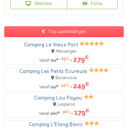
Website
Fiche
Top aanbiedingen
Camping Le Vieux Port
Messanges
€
279
-65%
€
=
Vanaf
791
Camping Les Petits Ecureuils
Biscarrosse
€
249
-52%
€
=
Vanaf
519
Camping Lou Payou
Lesperon
€
179
-36%
€
=
Vanaf
280
Camping L'Etang Blanc