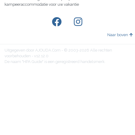
kampeeraccommodatie voor uw vakantie
Naar boven
Uitgegeven door AJOUDA.Com - © 2003-2026 Alle rechten
voorbehouden - v12.12.0
De naam "HPA Guide" is een geregistreerd handelsmerk.