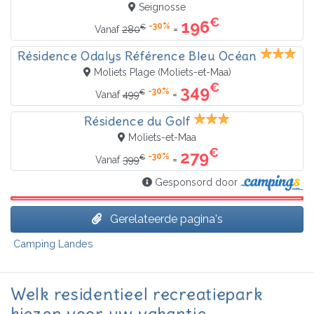
Seignosse
€
196
-30%
€
=
Vanaf
280
Résidence Odalys Référence Bleu Océan
Moliets Plage (Moliets-et-Maa)
€
349
-30%
€
=
Vanaf
499
Résidence du Golf
Moliets-et-Maa
€
279
-30%
€
=
Vanaf
399
Gesponsord door
Gerelateerde pagina's
Camping Landes
Welk residentieel recreatiepark
kiezen voor uw vakantie