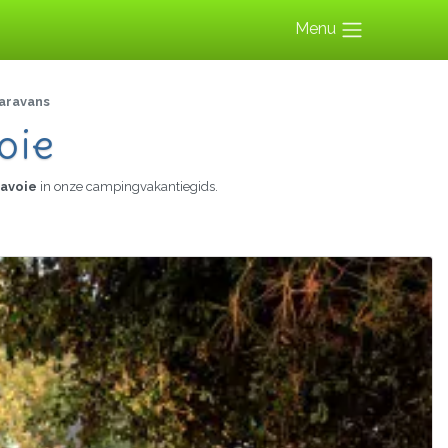
Menu
aravans
oie
savoie
in onze campingvakantiegids.