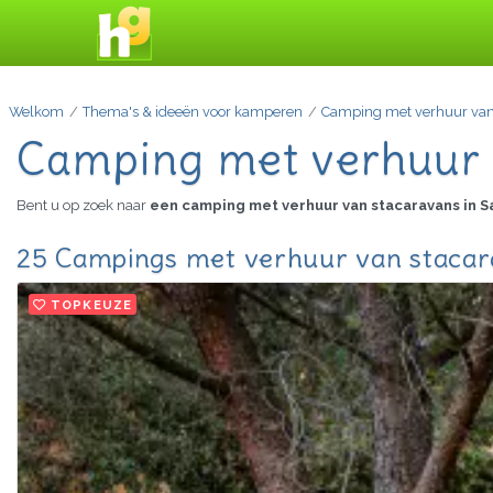
Welkom
Thema's & ideeën voor kamperen
Camping met verhuur van
Camping met verhuur 
Bent u op zoek naar
een camping met verhuur van stacaravans in 
25 Campings met verhuur van stacara
TOPKEUZE