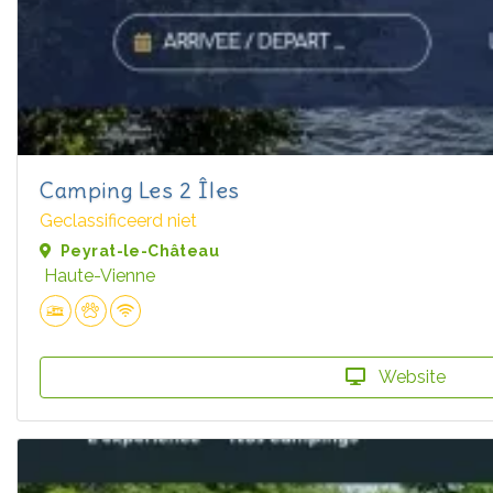
Camping Les 2 Îles
Geclassificeerd niet
Peyrat-le-Château
Haute-Vienne
Website