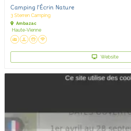
Camping l'Écrin Nature
3 Sterren Camping
Ambazac
Haute-Vienne
Website