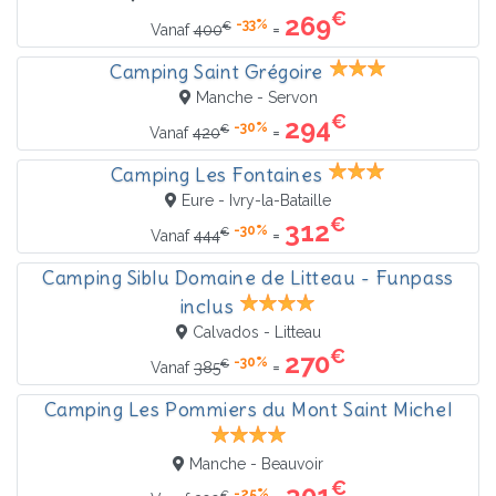
€
269
-33%
€
=
Vanaf
400
Camping Saint Grégoire
Manche - Servon
€
294
-30%
€
=
Vanaf
420
Camping Les Fontaines
Eure - Ivry-la-Bataille
€
312
-30%
€
=
Vanaf
444
Camping Siblu Domaine de Litteau - Funpass
inclus
Calvados - Litteau
€
270
-30%
€
=
Vanaf
385
Camping Les Pommiers du Mont Saint Michel
Manche - Beauvoir
€
301
-25%
€