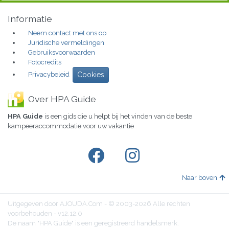
Informatie
Neem contact met ons op
Juridische vermeldingen
Gebruiksvoorwaarden
Fotocredits
Privacybeleid
Cookies
Over HPA Guide
HPA Guide
is een gids die u helpt bij het vinden van de beste
kampeeraccommodatie voor uw vakantie
Naar boven
Uitgegeven door AJOUDA.Com - © 2003-2026 Alle rechten
voorbehouden - v12.12.0
De naam "HPA Guide" is een geregistreerd handelsmerk.