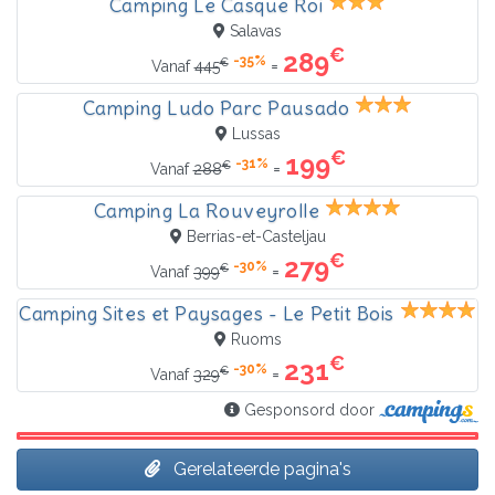
Camping Le Casque Roi
Salavas
€
289
-35%
€
=
Vanaf
445
Camping Ludo Parc Pausado
Lussas
€
199
-31%
€
=
Vanaf
288
Camping La Rouveyrolle
Berrias-et-Casteljau
€
279
-30%
€
=
Vanaf
399
Camping Sites et Paysages - Le Petit Bois
Ruoms
€
231
-30%
€
=
Vanaf
329
Gesponsord door
Gerelateerde pagina's