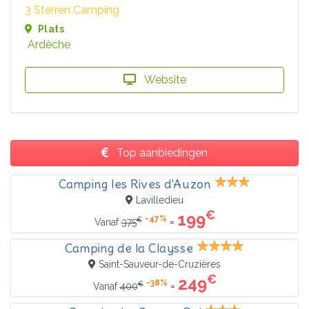
3 Sterren Camping
Plats
Ardèche
Website
Top aanbiedingen
Camping les Rives d'Auzon
Lavilledieu
€
199
-47%
€
=
Vanaf
375
Camping de la Claysse
Saint-Sauveur-de-Cruzières
€
249
-38%
€
=
Vanaf
400