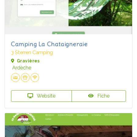
Camping La Chataigneraie
3 Sterren Camping
Gravières
Ardèche
Website
Fiche