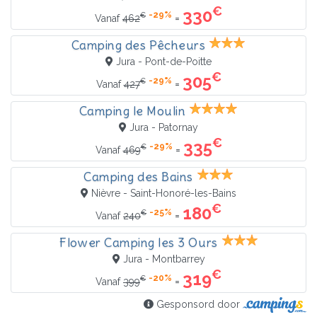
€
330
-29%
€
=
Vanaf
462
Camping des Pêcheurs
Jura - Pont-de-Poitte
€
305
-29%
€
=
Vanaf
427
Camping le Moulin
Jura - Patornay
€
335
-29%
€
=
Vanaf
469
Camping des Bains
Nièvre - Saint-Honoré-les-Bains
€
180
-25%
€
=
Vanaf
240
Flower Camping les 3 Ours
Jura - Montbarrey
€
319
-20%
€
=
Vanaf
399
Gesponsord door