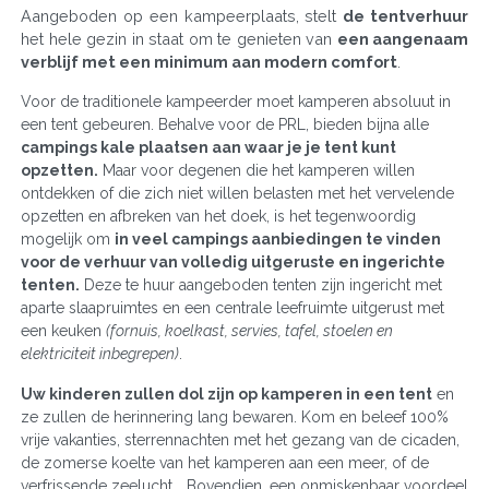
Aangeboden op een kampeerplaats, stelt
de tentverhuur
het hele gezin in staat om te genieten van
een aangenaam
verblijf met een minimum aan modern comfort
.
Voor de traditionele kampeerder moet kamperen absoluut in
een tent gebeuren. Behalve voor de PRL, bieden bijna alle
campings kale plaatsen aan waar je je tent kunt
opzetten.
Maar voor degenen die het kamperen willen
ontdekken of die zich niet willen belasten met het vervelende
opzetten en afbreken van het doek, is het tegenwoordig
mogelijk om
in veel campings aanbiedingen te vinden
voor de verhuur van volledig uitgeruste en ingerichte
tenten.
Deze te huur aangeboden tenten zijn ingericht met
aparte slaapruimtes en een centrale leefruimte uitgerust met
een keuken
(fornuis, koelkast, servies, tafel, stoelen en
elektriciteit inbegrepen)
.
Uw kinderen zullen dol zijn op kamperen in een tent
en
ze zullen de herinnering lang bewaren. Kom en beleef 100%
vrije vakanties, sterrennachten met het gezang van de cicaden,
de zomerse koelte van het kamperen aan een meer, of de
verfrissende zeelucht... Bovendien, een onmiskenbaar voordeel