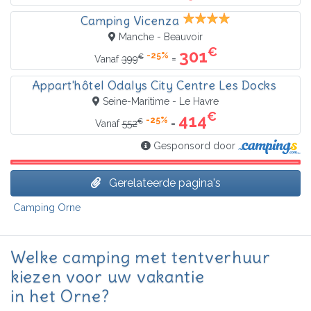
Camping Vicenza
Manche - Beauvoir
€
301
-25%
€
=
Vanaf
399
Appart'hôtel Odalys City Centre Les Docks
Seine-Maritime - Le Havre
€
414
-25%
€
=
Vanaf
552
Gesponsord door
Gerelateerde pagina's
Camping Orne
Welke camping met tentverhuur
kiezen voor uw vakantie
in het Orne?