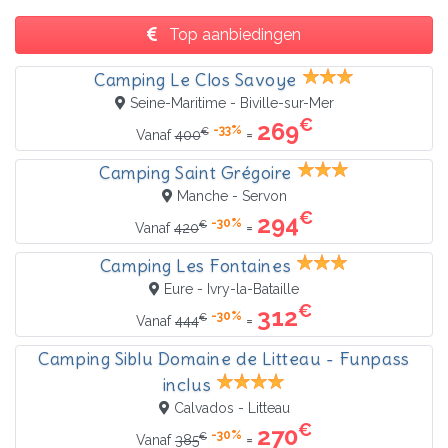
Top aanbiedingen
Camping Le Clos Savoye
Seine-Maritime - Biville-sur-Mer
€
269
-33%
€
=
Vanaf
400
Camping Saint Grégoire
Manche - Servon
€
294
-30%
€
=
Vanaf
420
Camping Les Fontaines
Eure - Ivry-la-Bataille
€
312
-30%
€
=
Vanaf
444
Camping Siblu Domaine de Litteau - Funpass
inclus
Calvados - Litteau
€
270
-30%
€
=
Vanaf
385