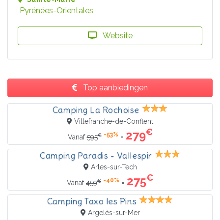
Pyrénées-Orientales
Website
Top aanbiedingen
Camping La Rochoise
Villefranche-de-Conflent
€
279
-53%
€
=
Vanaf
595
Camping Paradis - Vallespir
Arles-sur-Tech
€
275
-40%
€
=
Vanaf
459
Camping Taxo les Pins
Argelès-sur-Mer