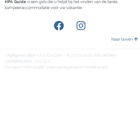
HPA Guide
is een gids die u helpt bij het vinden van de beste
kampeeraccommodatie voor uw vakantie
Naar boven
Uitgegeven door AJOUDA.Com - © 2003-2026 Alle rechten
voorbehouden - v12.12.0
De naam "HPA Guide" is een geregistreerd handelsmerk.