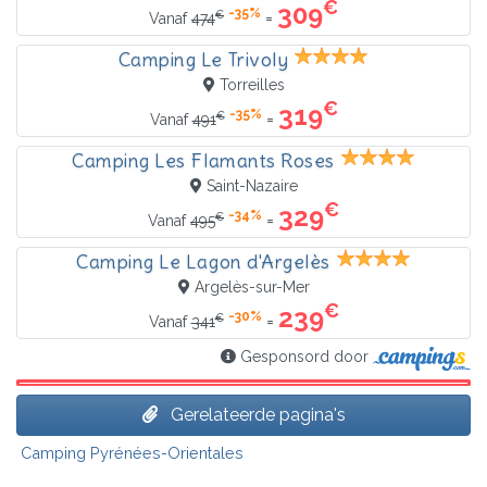
€
309
-35%
€
=
Vanaf
474
Camping Le Trivoly
Torreilles
€
319
-35%
€
=
Vanaf
491
Camping Les Flamants Roses
Saint-Nazaire
€
329
-34%
€
=
Vanaf
495
Camping Le Lagon d'Argelès
Argelès-sur-Mer
€
239
-30%
€
=
Vanaf
341
Gesponsord door
Gerelateerde pagina's
Camping Pyrénées-Orientales