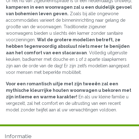
Of het nu van zigeunerinspiratie is of een hedendaags ontwerp,
kamperen in een woonwagen zal u een duidelijk gevoel
van bohemien leven geven.
Zoals bij alle ongewone
accommodaties varieert de binneninrichting naar gelang de
grootte van de woonwagen. Traditionele zigeuner
woonwagens bieden u slechts één kamer zonder sanitaire
voorzieningen.
Wat de grotere modellen betreft, ze
hebben tegenwoordig absoluut niets meer te benijden
aan het comfort van een stacaravan
. Volledig uitgeruste
keuken, badkamer met douche en 1 of 2 aparte slaapkamers
zijn aan de orde van de dag! Er zijn zelfs modellen aangepast
voor mensen met beperkte mobiliteit.
Voor een romantisch uitje met zijn tweeën zal een
mythische kleurrijke houten woonwagen u bekoren met
zijn intieme en warme karakter!
En als uw kleine familie u
vergezelt, zal het comfort en de uitrusting van een recent
model zonder twijfel aan al uw verwachtingen voldoen.
Informatie