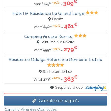
€
309
-35%
€
=
Vanaf
475
Hôtel & Résidence Le Grand Large
Biarritz
€
461
-30%
€
=
Vanaf
658
Camping Arotxa Karrita
Saint-Pée-sur-Nivelle
€
279
-30%
€
=
Vanaf
399
Résidence Odalys Référence Domaine Iratzia
Saint-Jean-de-Luz
€
383
-20%
€
=
Vanaf
479
Gesponsord door
Gerelateerde pagina's
Camping Pyrénées-Atlantiques