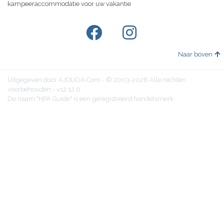
kampeeraccommodatie voor uw vakantie
Naar boven
Uitgegeven door AJOUDA.Com - © 2003-2026 Alle rechten
voorbehouden - v12.12.0
De naam "HPA Guide" is een geregistreerd handelsmerk.