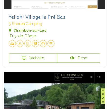
Yelloh! Village le Pré Bas
5 Sterren Camping
Chambon-sur-Lac
Puy-de-Dôme
Website
Fiche