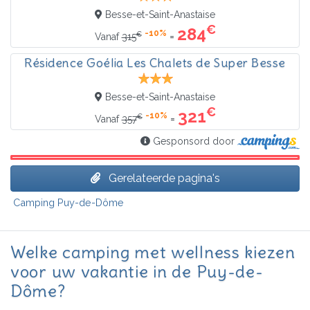
Besse-et-Saint-Anastaise
€
284
-10%
€
=
Vanaf
315
Résidence Goélia Les Chalets de Super Besse
Besse-et-Saint-Anastaise
€
321
-10%
€
=
Vanaf
357
Gesponsord door
Gerelateerde pagina's
Camping Puy-de-Dôme
Welke camping met wellness kiezen
voor uw vakantie in de Puy-de-
Dôme?