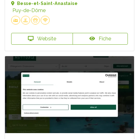
Besse-et-Saint-Anastaise
Puy-de-Dôme
Website
Fiche