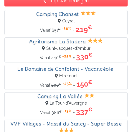
Top aanbiedingen
Camping Chanset
Ceyrat
€
219
-66%
€
=
Vanaf
651
Agriturismo La Stadera
Saint-Jacques-d'Ambur
€
330
-25%
€
=
Vanaf
440
Le Domaine de Confolant - Vacancéole
Miremont
€
150
-25%
€
=
Vanaf
200
Camping La Vallée
La Tour-d'Auvergne
€
337
-13%
€
=
Vanaf
386
VVF Villages - Massif du Sancy - Super Besse