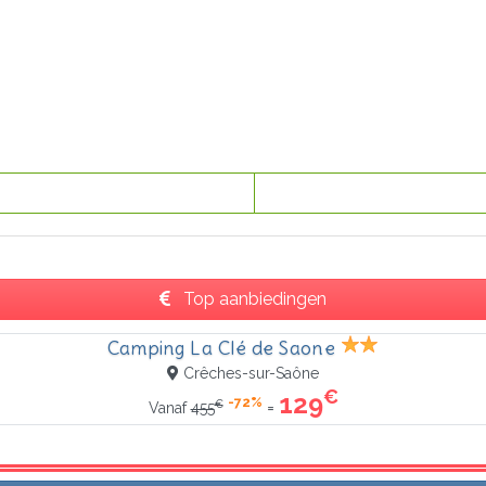
Top aanbiedingen
Camping La Clé de Saone
Crêches-sur-Saône
€
129
-72%
€
=
Vanaf
455