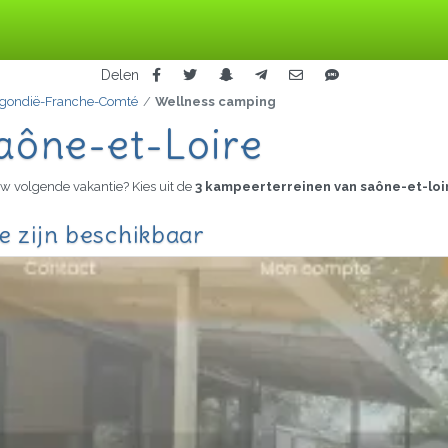
Delen
gondië-Franche-Comté
Wellness camping
aône-et-Loire
w volgende vakantie? Kies uit de
3 kampeerterreinen van saône-et-loi
e zijn beschikbaar