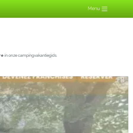
Menu
re
in onze campingvakantiegids.