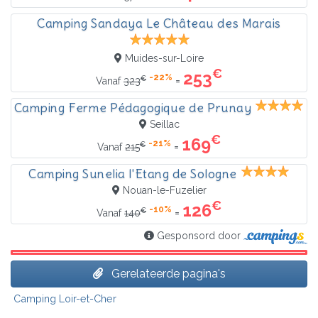
Camping Sandaya Le Château des Marais
Muides-sur-Loire
€
253
-22%
€
=
Vanaf
323
Camping Ferme Pédagogique de Prunay
Seillac
€
169
-21%
€
=
Vanaf
215
Camping Sunelia l'Etang de Sologne
Nouan-le-Fuzelier
€
126
-10%
€
=
Vanaf
140
Gesponsord door
Gerelateerde pagina's
Camping Loir-et-Cher