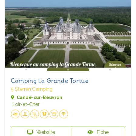
Camping La Grande Tortue
5 Sterren Camping
Candé-sur-Beuvron
Loir-et-Cher
Website
Fiche