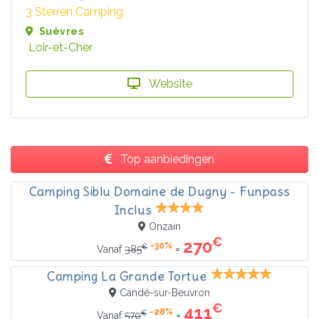
3 Sterren Camping
Suèvres
Loir-et-Cher
Website
Top aanbiedingen
Camping Siblu Domaine de Dugny - Funpass
Inclus
Onzain
€
270
-30%
€
=
Vanaf
385
Camping La Grande Tortue
Candé-sur-Beuvron
€
411
-28%
€
=
Vanaf
570