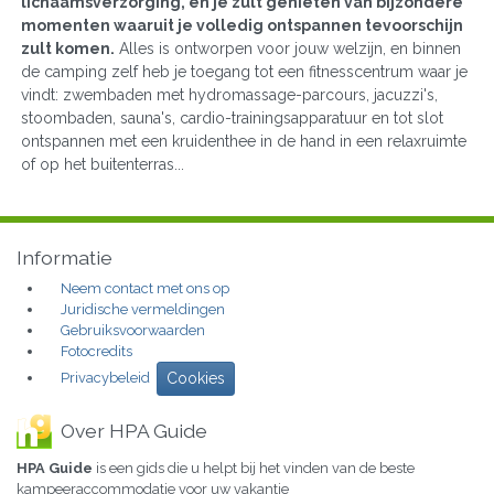
lichaamsverzorging, en je zult genieten van bijzondere
momenten waaruit je volledig ontspannen tevoorschijn
zult komen.
Alles is ontworpen voor jouw welzijn, en binnen
de camping zelf heb je toegang tot een fitnesscentrum waar je
vindt: zwembaden met hydromassage-parcours, jacuzzi's,
stoombaden, sauna's, cardio-trainingsapparatuur en tot slot
ontspannen met een kruidenthee in de hand in een relaxruimte
of op het buitenterras...
Informatie
Neem contact met ons op
Juridische vermeldingen
Gebruiksvoorwaarden
Fotocredits
Privacybeleid
Cookies
Over HPA Guide
HPA Guide
is een gids die u helpt bij het vinden van de beste
kampeeraccommodatie voor uw vakantie