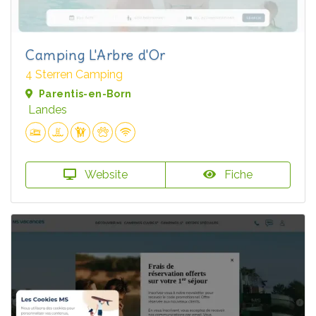
Camping L'Arbre d'Or
4 Sterren Camping
Parentis-en-Born
Landes
Website
Fiche