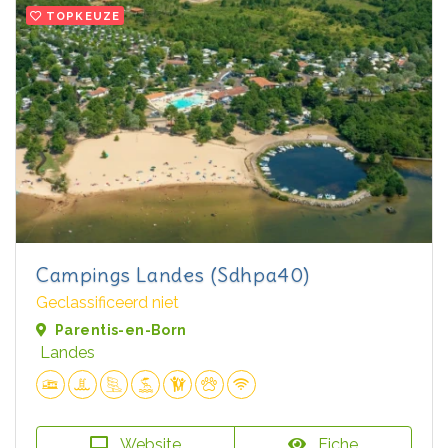
TOPKEUZE
Campings Landes (Sdhpa40)
Geclassificeerd niet
Parentis-en-Born
Landes
Website
Fiche