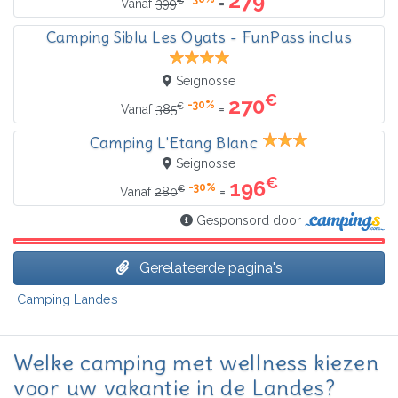
279
=
Vanaf
399
Camping Siblu Les Oyats - FunPass inclus
Seignosse
€
270
-30%
€
=
Vanaf
385
Camping L'Etang Blanc
Seignosse
€
196
-30%
€
=
Vanaf
280
Gesponsord door
Gerelateerde pagina's
Camping Landes
Welke camping met wellness kiezen
voor uw vakantie in de Landes?