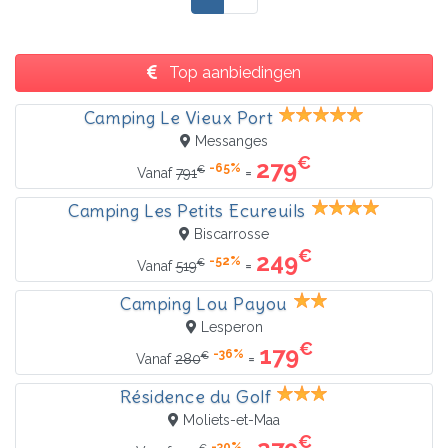
Top aanbiedingen
Camping Le Vieux Port
Messanges
€
279
-65%
€
=
Vanaf
791
Camping Les Petits Ecureuils
Biscarrosse
€
249
-52%
€
=
Vanaf
519
Camping Lou Payou
Lesperon
€
179
-36%
€
=
Vanaf
280
Résidence du Golf
Moliets-et-Maa
€
-30%
€