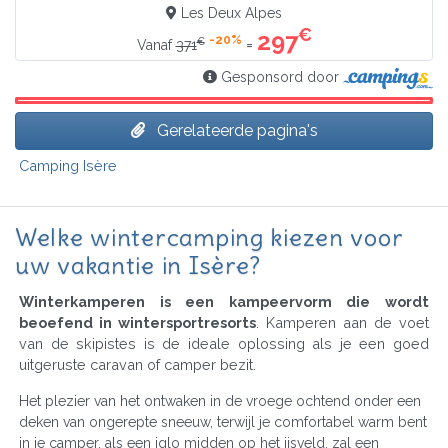
Les Deux Alpes
€
297
-20%
€
=
Vanaf
371
Gesponsord door
Gerelateerde pagina's
Camping Isère
Welke wintercamping kiezen voor
uw vakantie in Isère?
Winterkamperen is een kampeervorm die wordt
beoefend in wintersportresorts
. Kamperen aan de voet
van de skipistes is de ideale oplossing als je een goed
uitgeruste caravan of camper bezit.
Het plezier van het ontwaken in de vroege ochtend onder een
deken van ongerepte sneeuw, terwijl je comfortabel warm bent
in je camper, als een iglo midden op het ijsveld, zal een