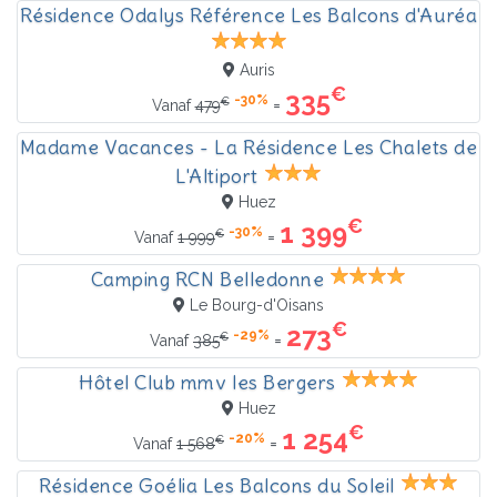
Résidence Odalys Référence Les Balcons d'Auréa
Auris
€
335
-30%
€
=
Vanaf
479
Madame Vacances - La Résidence Les Chalets de
L'Altiport
Huez
€
1 399
-30%
€
=
Vanaf
1 999
Camping RCN Belledonne
Le Bourg-d'Oisans
€
273
-29%
€
=
Vanaf
385
Hôtel Club mmv les Bergers
Huez
€
1 254
-20%
€
=
Vanaf
1 568
Résidence Goélia Les Balcons du Soleil