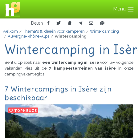
Menu
Delen
Welkom
Thema's & ideeën voor kamperen
Wintercamping
Auvergne-Rhône-Alps
Wintercamping
Wintercamping in Isè
Bent u op zoek naar
een wintercamping in Isère
voor uw volgende
vakantie? Kies uit de
7 kampeerterreinen van isère
in onze
campingvakantiegids.
7 Wintercampings in Isère zijn
beschikbaar
TOPKEUZE