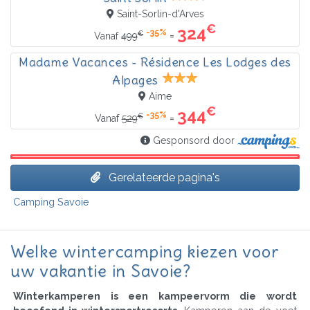
Saint-Sorlin-d'Arves
€
324
-35%
€
=
Vanaf
499
Madame Vacances - Résidence Les Lodges des
Alpages
Aime
€
344
-35%
€
=
Vanaf
529
Gesponsord door
Gerelateerde pagina's
Camping Savoie
Welke wintercamping kiezen voor
uw vakantie in Savoie?
Winterkamperen is een kampeervorm die wordt