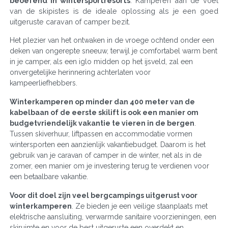
beoefend in wintersportresorts
. Kamperen aan de voet
van de skipistes is de ideale oplossing als je een goed
uitgeruste caravan of camper bezit.
Het plezier van het ontwaken in de vroege ochtend onder een
deken van ongerepte sneeuw, terwijl je comfortabel warm bent
in je camper, als een iglo midden op het ijsveld, zal een
onvergetelijke herinnering achterlaten voor
kampeerliefhebbers.
Winterkamperen op minder dan 400 meter van de
kabelbaan of de eerste skilift is ook een manier om
budgetvriendelijk vakantie te vieren in de bergen
.
Tussen skiverhuur, liftpassen en accommodatie vormen
wintersporten een aanzienlijk vakantiebudget. Daarom is het
gebruik van je caravan of camper in de winter, net als in de
zomer, een manier om je investering terug te verdienen voor
een betaalbare vakantie.
Voor dit doel zijn veel bergcampings uitgerust voor
winterkamperen
. Ze bieden je een veilige staanplaats met
elektrische aansluiting, verwarmde sanitaire voorzieningen, een
skiruimte en voor de best uitgeruste een overdekt en