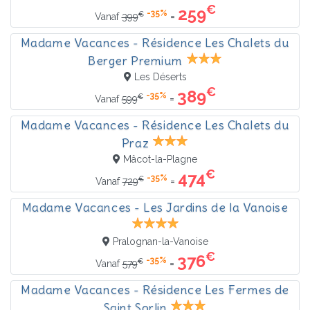
€
259
-35%
€
=
Vanaf
399
Madame Vacances - Résidence Les Chalets du
Berger Premium
Les Déserts
€
389
-35%
€
=
Vanaf
599
Madame Vacances - Résidence Les Chalets du
Praz
Mâcot-la-Plagne
€
474
-35%
€
=
Vanaf
729
Madame Vacances - Les Jardins de la Vanoise
Pralognan-la-Vanoise
€
376
-35%
€
=
Vanaf
579
Madame Vacances - Résidence Les Fermes de
Saint Sorlin