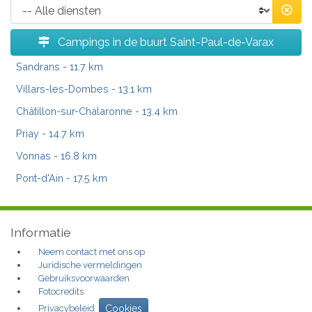
Campings in de buurt Saint-Paul-de-Varax
Sandrans
- 11.7 km
Villars-les-Dombes
- 13.1 km
Châtillon-sur-Chalaronne
- 13.4 km
Priay
- 14.7 km
Vonnas
- 16.8 km
Pont-d'Ain
- 17.5 km
Informatie
Neem contact met ons op
Juridische vermeldingen
Gebruiksvoorwaarden
Fotocredits
Privacybeleid
Cookies