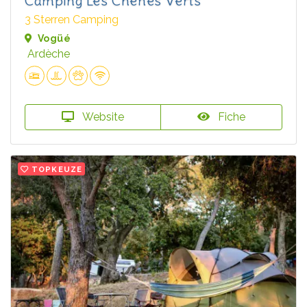
Camping Les Chênes Verts
3 Sterren Camping
Vogüé
Ardèche
Website
Fiche
TOPKEUZE