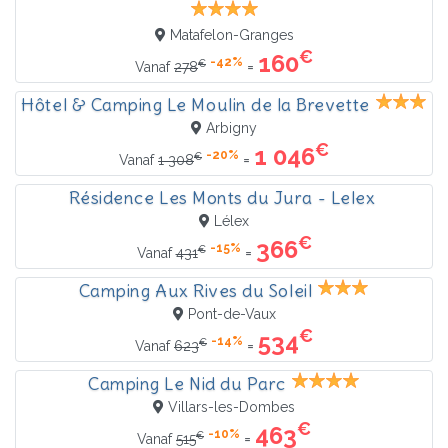
Matafelon-Granges
€
160
-42%
€
=
Vanaf
278
Hôtel & Camping Le Moulin de la Brevette
Arbigny
€
1 046
-20%
€
=
Vanaf
1 308
Résidence Les Monts du Jura - Lelex
Lélex
€
366
-15%
€
=
Vanaf
431
Camping Aux Rives du Soleil
Pont-de-Vaux
€
534
-14%
€
=
Vanaf
623
Camping Le Nid du Parc
Villars-les-Dombes
€
463
-10%
€
=
Vanaf
515