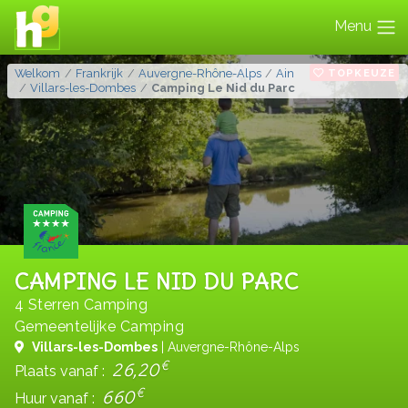
Menu
TOPKEUZE
Welkom
Frankrijk
Auvergne-Rhône-Alps
Ain
Villars-les-Dombes
Camping Le Nid du Parc
CAMPING LE NID DU PARC
4 Sterren Camping
Gemeentelijke Camping
Villars-les-Dombes
| Auvergne-Rhône-Alps
€
26,20
Plaats vanaf :
€
660
Huur vanaf :