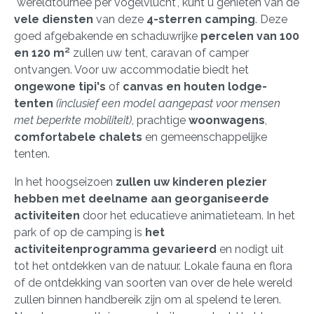
"wereldtournee per vogelvlucht", kunt u genieten van de
vele diensten
van deze
4-sterren camping
. Deze
goed afgebakende en schaduwrijke
percelen van 100
en 120 m²
zullen uw tent, caravan of camper
ontvangen. Voor uw accommodatie biedt het
ongewone tipi's
of
canvas en houten lodge-
tenten
(inclusief een model aangepast voor mensen
met beperkte mobiliteit)
, prachtige
woonwagens
,
comfortabele chalets
en gemeenschappelijke
tenten.
In het hoogseizoen
zullen uw kinderen plezier
hebben met deelname aan georganiseerde
activiteiten
door het educatieve animatieteam. In het
park of op de camping is
het
activiteitenprogramma gevarieerd
en nodigt uit
tot het ontdekken van de natuur. Lokale fauna en flora
of de ontdekking van soorten van over de hele wereld
zullen binnen handbereik zijn om al spelend te leren.