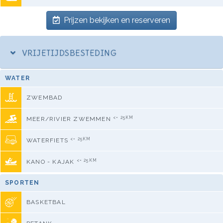
Prijzen bekijken en reserveren
VRIJETIJDSBESTEDING
WATER
ZWEMBAD
<= 25KM
MEER/RIVIER ZWEMMEN
<= 25KM
WATERFIETS
<= 25KM
KANO - KAJAK
SPORTEN
BASKETBAL