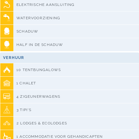
ELEKTRISCHE AANSLUITING
WATERVOORZIENING
SCHADUW
HALF IN DE SCHADUW
VERHUUR
10 TENTBUNGALOWS
1 CHALET
4 ZIGEUNERWAGENS
3 TIPI'S
2 LODGES & ECOLODGES
1 ACCOMMODATIE VOOR GEHANDICAPTEN