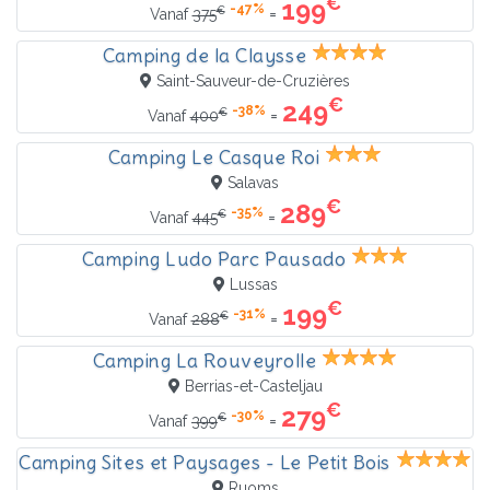
€
199
-47%
€
=
Vanaf
375
Camping de la Claysse
Saint-Sauveur-de-Cruzières
€
249
-38%
€
=
Vanaf
400
Camping Le Casque Roi
Salavas
€
289
-35%
€
=
Vanaf
445
Camping Ludo Parc Pausado
Lussas
€
199
-31%
€
=
Vanaf
288
Camping La Rouveyrolle
Berrias-et-Casteljau
€
279
-30%
€
=
Vanaf
399
Camping Sites et Paysages - Le Petit Bois
Ruoms