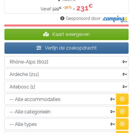
€
231
-30%
€
=
Vanaf
329
Gesponsord door
Kaart weergeven
Verfijn de zoekopdracht