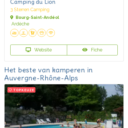
Camping du Lion
3 Sterren Camping
Bourg-Saint-Andéol
Ardèche
Website
Fiche
Het beste van kamperen in
Auvergne-Rhône-Alps
TOPKEUZE