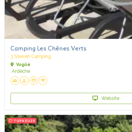
Camping Les Chênes Verts
3 Sterren Camping
Vogüé
Ardèche
Website
TOPKEUZE