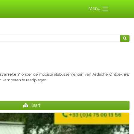
Menu
avorieten"
onder de mooiste etablissementen van Ardèche. Ontdek
uw
aan kamperen te raadplegen.
Kaart