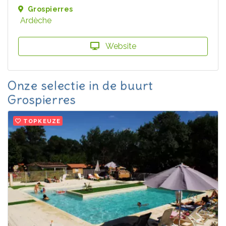
Grospierres
Ardèche
Website
Onze selectie in de buurt
Grospierres
TOPKEUZE