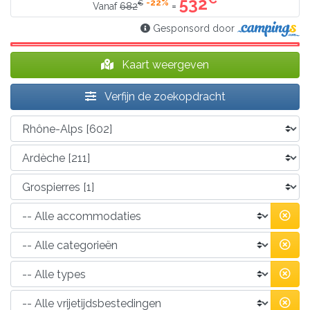
532
-22%
€
=
Vanaf
682
Gesponsord door
Kaart weergeven
Verfijn de zoekopdracht