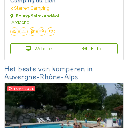
Camping du Lion
3 Sterren Camping
Bourg-Saint-Andéol
Ardèche
Website
Fiche
Het beste van kamperen in
Auvergne-Rhône-Alps
TOPKEUZE