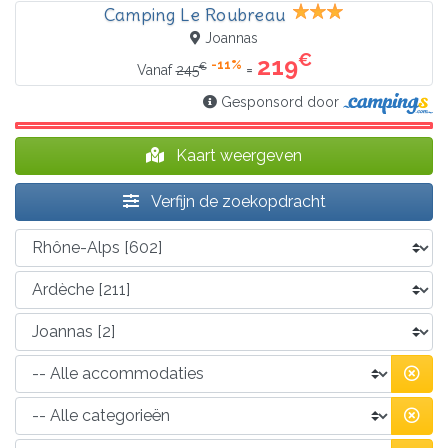
Camping Le Roubreau
Joannas
€
219
-11%
€
=
Vanaf
245
Gesponsord door
Kaart weergeven
Verfijn de zoekopdracht