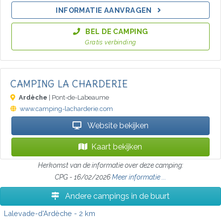
INFORMATIE AANVRAGEN
BEL DE CAMPING
Gratis verbinding
CAMPING LA CHARDERIE
Ardèche
| Pont-de-Labeaume
www.camping-lacharderie.com
Website bekijken
Kaart bekijken
Herkomst van de informatie over deze camping:
CPG - 16/02/2026
Meer informatie ...
Andere campings in de buurt
Lalevade-d'Ardèche
- 2 km