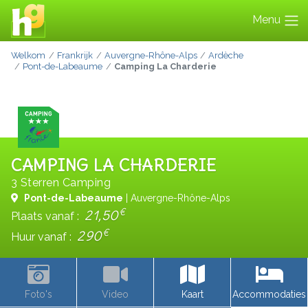
Menu
Welkom
Frankrijk
Auvergne-Rhône-Alps
Ardèche
Pont-de-Labeaume
Camping La Charderie
CAMPING LA CHARDERIE
3 Sterren Camping
Pont-de-Labeaume
| Auvergne-Rhône-Alps
€
21,50
Plaats vanaf :
€
290
Huur vanaf :
Foto's
Video
Kaart
Accommodaties