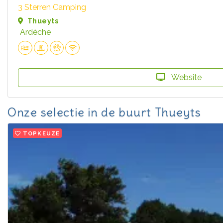
3 Sterren Camping
Thueyts
Ardèche
Website
Onze selectie in de buurt Thueyts
TOPKEUZE