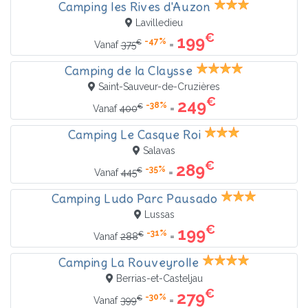
Camping les Rives d'Auzon
Lavilledieu
€
199
-47%
€
=
Vanaf
375
Camping de la Claysse
Saint-Sauveur-de-Cruzières
€
249
-38%
€
=
Vanaf
400
Camping Le Casque Roi
Salavas
€
289
-35%
€
=
Vanaf
445
Camping Ludo Parc Pausado
Lussas
€
199
-31%
€
=
Vanaf
288
Camping La Rouveyrolle
Berrias-et-Casteljau
€
279
-30%
€
=
Vanaf
399