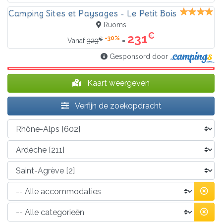
Camping Sites et Paysages - Le Petit Bois
Ruoms
€
231
-30%
€
=
Vanaf
329
Gesponsord door
Kaart weergeven
Verfijn de zoekopdracht