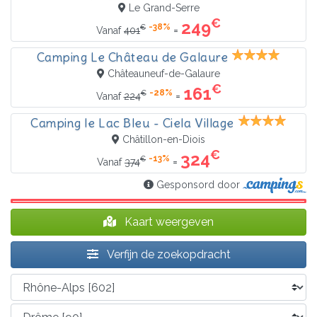
Le Grand-Serre
€
249
-38%
€
=
Vanaf
401
Camping Le Château de Galaure
Châteauneuf-de-Galaure
€
161
-28%
€
=
Vanaf
224
Camping le Lac Bleu - Ciela Village
Châtillon-en-Diois
€
324
-13%
€
=
Vanaf
374
Gesponsord door
Kaart weergeven
Verfijn de zoekopdracht