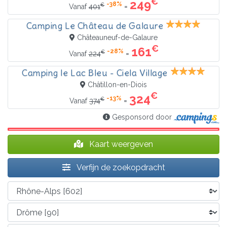
€
249
-38%
€
=
Vanaf
401
Camping Le Château de Galaure
Châteauneuf-de-Galaure
€
161
-28%
€
=
Vanaf
224
Camping le Lac Bleu - Ciela Village
Châtillon-en-Diois
€
324
-13%
€
=
Vanaf
374
Gesponsord door
Kaart weergeven
Verfijn de zoekopdracht