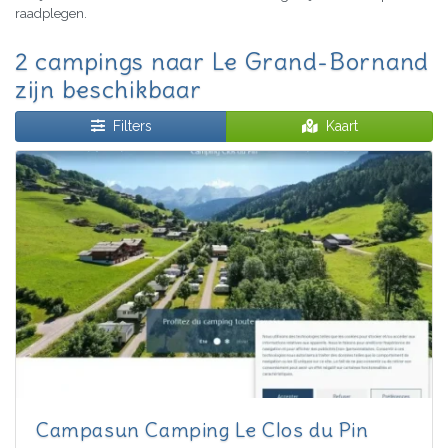
raadplegen.
2 campings naar Le Grand-Bornand
zijn beschikbaar
Filters
Kaart
Campasun Camping Le Clos du Pin