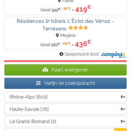
Flaine
€
419
-30%
€
=
Vanaf
599
Résidences & hôtels L'Éclat des Vériaz -
Terrésens
Megève
€
436
-25%
€
=
Vanaf
581
Gesponsord door
Kaart weergeven
Verfijn de zoekopdracht