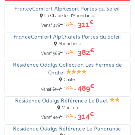
FranceComfort AlpResort Portes du Soleil
La Chapelle-d'Abondance
€
311
-35%
€
=
Vanaf
478
FranceComfort AlpChalets Portes du Soleil
Abondance
€
382
-35%
€
=
Vanaf
588
Résidence Odalys Collection Les Fermes de
Chatel
Châtel
€
489
-30%
€
=
Vanaf
699
Résidence Odalys Référence Le Buet
Morillon
€
314
-30%
€
=
Vanaf
449
Résidence Odalys Référence Le Panoramic