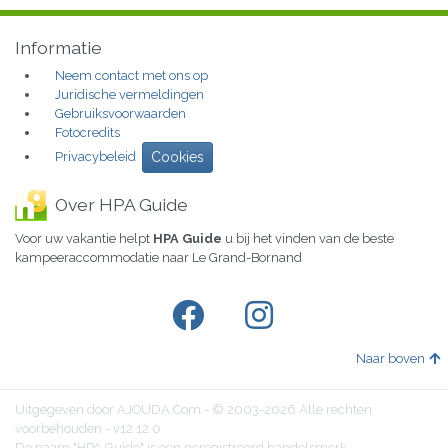
Informatie
Neem contact met ons op
Juridische vermeldingen
Gebruiksvoorwaarden
Fotocredits
Privacybeleid
Cookies
Over HPA Guide
Voor uw vakantie helpt
HPA Guide
u bij het vinden van de beste
kampeeraccommodatie naar Le Grand-Bornand
Naar boven
Uitgegeven door AJOUDA.Com - © 2003-2026 Alle rechten
voorbehouden - v12.12.0
De naam "HPA Guide" is een geregistreerd handelsmerk.