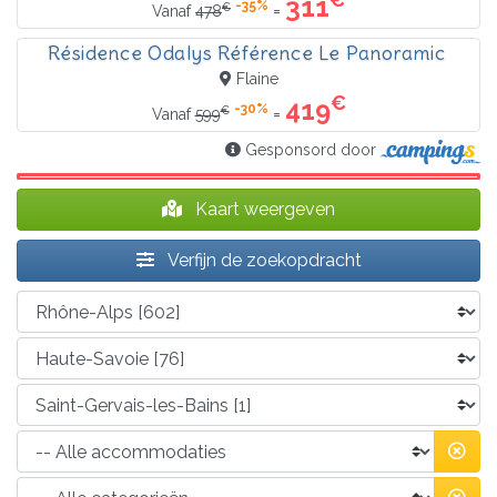
311
-35%
€
=
Vanaf
478
Résidence Odalys Référence Le Panoramic
Flaine
€
419
-30%
€
=
Vanaf
599
Gesponsord door
Kaart weergeven
Verfijn de zoekopdracht