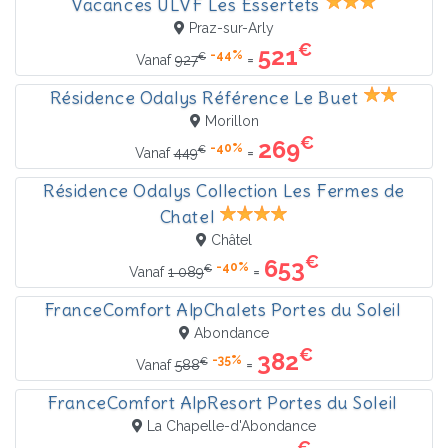
Vacances ULVF Les Essertets
Praz-sur-Arly
€
521
-44%
€
=
Vanaf
927
Résidence Odalys Référence Le Buet
Morillon
€
269
-40%
€
=
Vanaf
449
Résidence Odalys Collection Les Fermes de
Chatel
Châtel
€
653
-40%
€
=
Vanaf
1 089
FranceComfort AlpChalets Portes du Soleil
Abondance
€
382
-35%
€
=
Vanaf
588
FranceComfort AlpResort Portes du Soleil
La Chapelle-d'Abondance
€