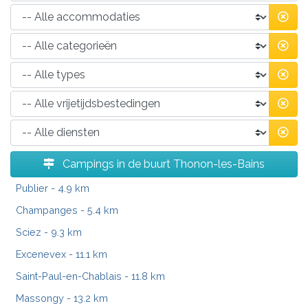
Campings in de buurt Thonon-les-Bains
Publier
- 4.9 km
Champanges
- 5.4 km
Sciez
- 9.3 km
Excenevex
- 11.1 km
Saint-Paul-en-Chablais
- 11.8 km
Massongy
- 13.2 km