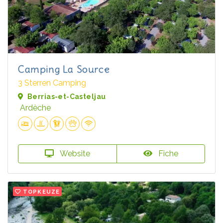
Camping La Source
3 Sterren Camping
Berrias-et-Casteljau
Ardèche
Website
Fiche
TOPKEUZE