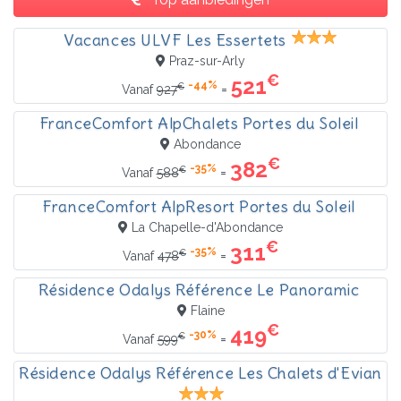
Vacances ULVF Les Essertets
Praz-sur-Arly
€
521
-44%
€
=
Vanaf
927
FranceComfort AlpChalets Portes du Soleil
Abondance
€
382
-35%
€
=
Vanaf
588
FranceComfort AlpResort Portes du Soleil
La Chapelle-d'Abondance
€
311
-35%
€
=
Vanaf
478
Résidence Odalys Référence Le Panoramic
Flaine
€
419
-30%
€
=
Vanaf
599
Résidence Odalys Référence Les Chalets d'Evian