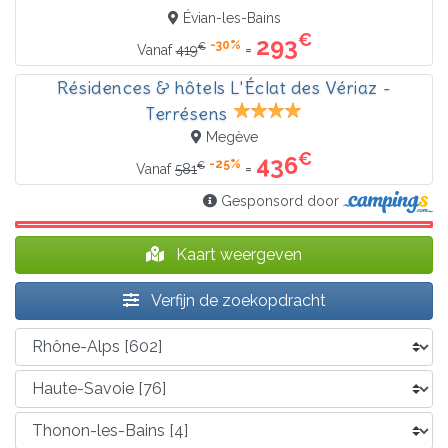
Évian-les-Bains
€
293
-30%
€
=
Vanaf
419
Résidences & hôtels L'Éclat des Vériaz -
Terrésens
Megève
€
436
-25%
€
=
Vanaf
581
Gesponsord door
Kaart weergeven
Verfijn de zoekopdracht