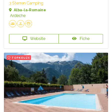
3 Sterren Camping
Alba-la-Romaine
Ardèche
Website
Fiche
TOPKEUZE