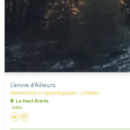
L'envie d'Ailleurs
Residentieel ontspanningspark - 3 Sterren
Le Haut-Bréda
Isère