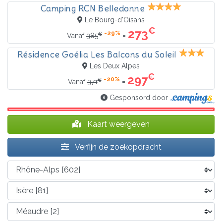
Camping RCN Belledonne
Le Bourg-d'Oisans
€
273
-29%
€
=
Vanaf
385
Résidence Goélia Les Balcons du Soleil
Les Deux Alpes
€
297
-20%
€
=
Vanaf
371
Gesponsord door
Kaart weergeven
Verfijn de zoekopdracht