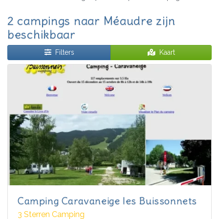
2 campings naar Méaudre zijn
beschikbaar
Filters
Kaart
Camping Caravaneige les Buissonnets
3 Sterren Camping