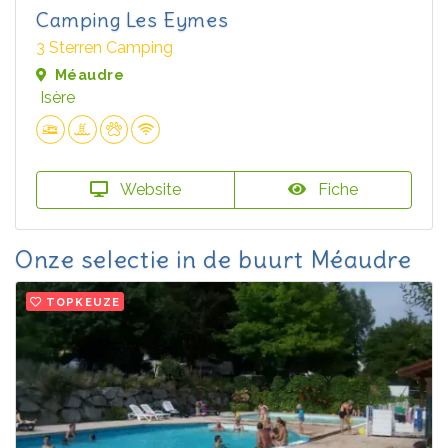
Camping Les Eymes
3 Sterren Camping
Méaudre
Isère
Website
Fiche
Onze selectie in de buurt Méaudre
TOPKEUZE