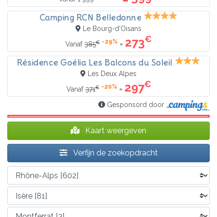
Camping RCN Belledonne
Le Bourg-d'Oisans
€
273
-29%
€
=
Vanaf
385
Résidence Goélia Les Balcons du Soleil
Les Deux Alpes
€
297
-20%
€
=
Vanaf
371
Gesponsord door
Kaart weergeven
Verfijn de zoekopdracht