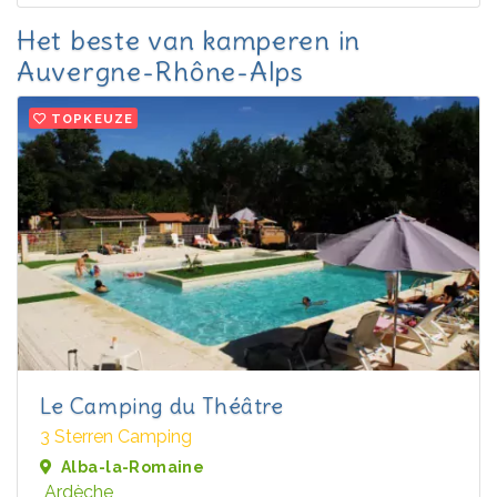
Het beste van kamperen in
Auvergne-Rhône-Alps
TOPKEUZE
Le Camping du Théâtre
3 Sterren Camping
Alba-la-Romaine
Ardèche