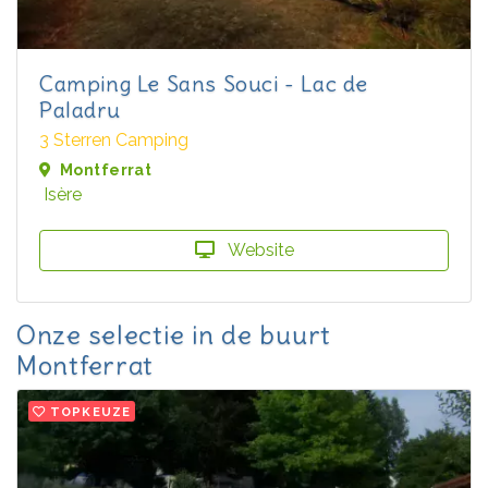
Camping Le Sans Souci - Lac de
Paladru
3 Sterren Camping
Montferrat
Isère
Website
Onze selectie in de buurt
Montferrat
TOPKEUZE