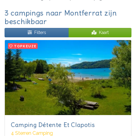
3 campings naar Montferrat zijn
beschikbaar
Filters
Kaart
TOPKEUZE
Camping Détente Et Clapotis
4 Sterren Camping