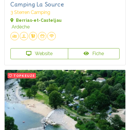
Camping La Source
3 Sterren Camping
Berrias-et-Casteljau
Ardèche
Website
Fiche
TOPKEUZE