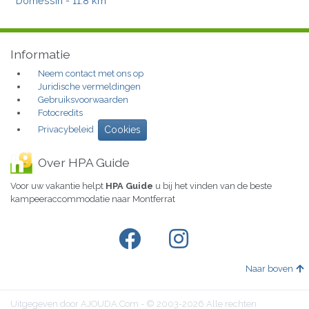
Domessin
- 11.8 km
Informatie
Neem contact met ons op
Juridische vermeldingen
Gebruiksvoorwaarden
Fotocredits
Privacybeleid
Cookies
Over HPA Guide
Voor uw vakantie helpt
HPA Guide
u bij het vinden van de beste
kampeeraccommodatie naar Montferrat
Naar boven
Uitgegeven door AJOUDA.Com - © 2003-2026 Alle rechten