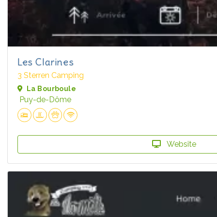
Les Clarines
3 Sterren Camping
La Bourboule
Puy-de-Dôme
Website