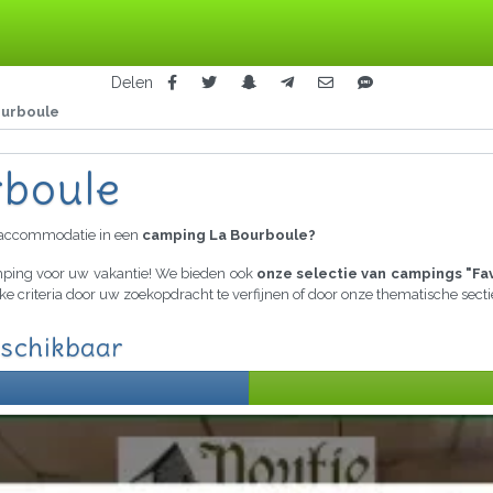
Delen
ourboule
rboule
raccommodatie in een
camping La Bourboule?
amping voor uw vakantie! We bieden ook
onze selectie van campings "Fa
jke criteria door uw zoekopdracht te verfijnen of door onze thematische sec
eschikbaar