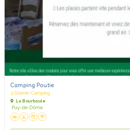
Camping Poutie
3 Sterren Camping
La Bourboule
Puy-de-Dôme