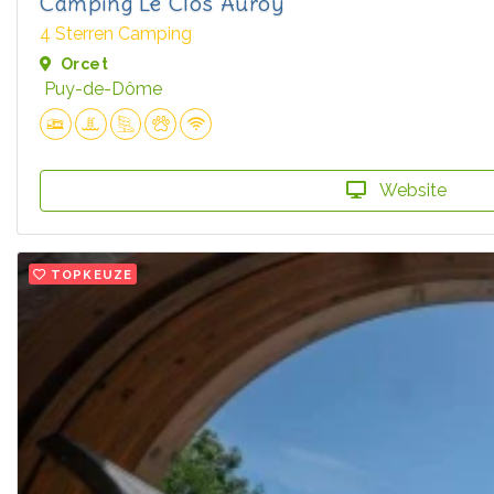
Camping Le Clos Auroy
4 Sterren Camping
Orcet
Puy-de-Dôme
Website
TOPKEUZE