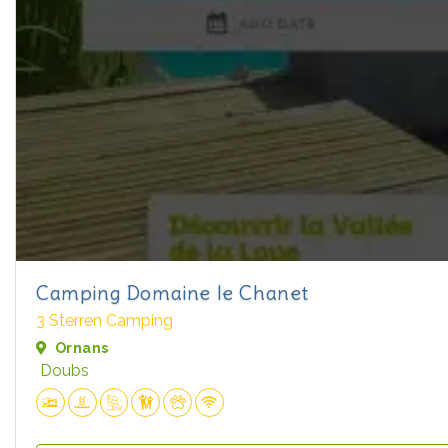
Camping Domaine le Chanet
3 Sterren Camping
Ornans
Doubs