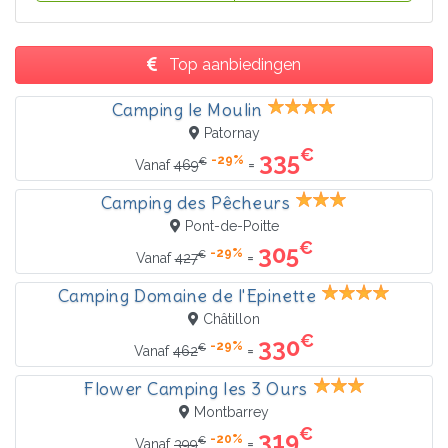
Top aanbiedingen
Camping le Moulin
Patornay
€
335
-29%
€
=
Vanaf
469
Camping des Pêcheurs
Pont-de-Poitte
€
305
-29%
€
=
Vanaf
427
Camping Domaine de l'Epinette
Châtillon
€
330
-29%
€
=
Vanaf
462
Flower Camping les 3 Ours
Montbarrey
€
319
-20%
€
=
Vanaf
399