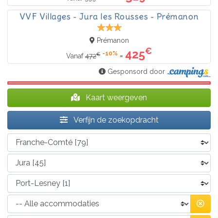
VVF Villages - Jura les Rousses - Prémanon
Prémanon
€
425
-10%
€
=
Vanaf
472
Gesponsord door
Kaart weergeven
Verfijn de zoekopdracht