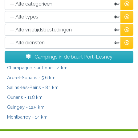
Campings in de buurt Port-Lesney
Champagne-sur-Loue
- 4 km
Arc-et-Senans
- 5.6 km
Salins-les-Bains
- 8.1 km
Ounans
- 11.8 km
Quingey
- 12.5 km
Montbarrey
- 14 km