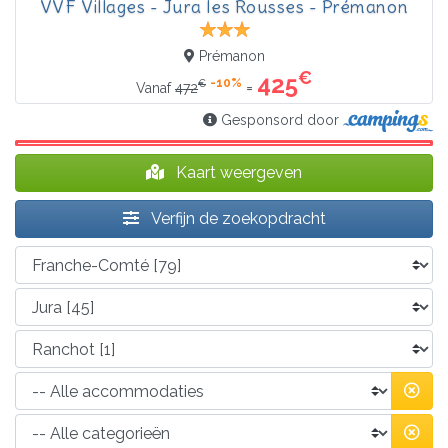
VVF Villages - Jura les Rousses - Prémanon
Prémanon
€
425
-10%
€
=
Vanaf
472
Gesponsord door
Kaart weergeven
Verfijn de zoekopdracht