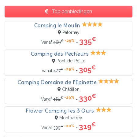
Top aanbiedingen
Camping le Moulin
Patornay
€
335
-29%
€
=
Vanaf
469
Camping des Pêcheurs
Pont-de-Poitte
€
305
-29%
€
=
Vanaf
427
Camping Domaine de l'Epinette
Châtillon
€
330
-29%
€
=
Vanaf
462
Flower Camping les 3 Ours
Montbarrey
€
319
-20%
€
=
Vanaf
399