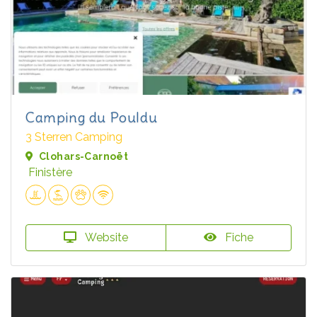
Camping du Pouldu
3 Sterren Camping
Clohars-Carnoët
Finistère
Website
Fiche