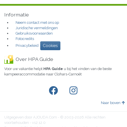
Informatie
Neem contact met ons op
Juridische vermeldingen
Gebruiksvoorwaarden
Fotocredits
Privacybeleid
Cookies
Over HPA Guide
Voor uw vakantie helpt
HPA Guide
u bij het vinden van de beste
kampeeraccommodatie naar Clohars-Carnoët
Naar boven
Uitgegeven door AJOUDA.Com - © 2003-2026 Alle rechten
voorbehouden - v12.12.0