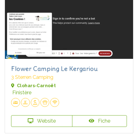
Flower Camping Le Kergariou
3 Sterren Camping
Clohars-Carnoët
Finistère
Website
Fiche