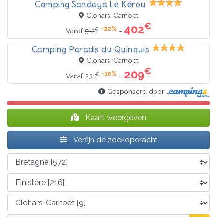
Camping Sandaya Le Kérou
Clohars-Carnoët
€
402
-22%
€
=
Vanaf
512
Camping Paradis du Quinquis
Clohars-Carnoët
€
209
-10%
€
=
Vanaf
231
Gesponsord door
Kaart weergeven
Verfijn de zoekopdracht