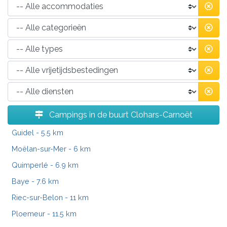
Campings in de buurt Clohars-Carnoët
Guidel
- 5.5 km
Moëlan-sur-Mer
- 6 km
Quimperlé
- 6.9 km
Baye
- 7.6 km
Riec-sur-Belon
- 11 km
Ploemeur
- 11.5 km