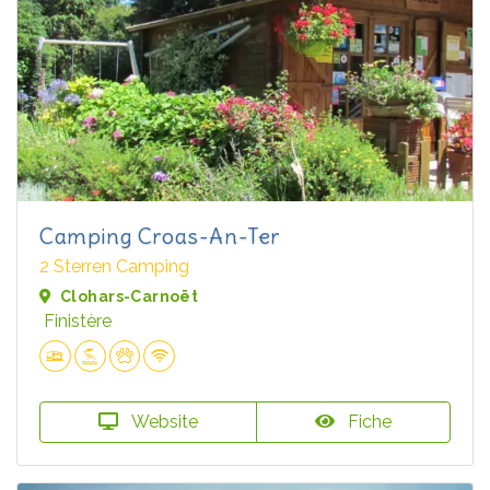
Camping Croas-An-Ter
2 Sterren Camping
Clohars-Carnoët
Finistère
Website
Fiche