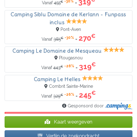
319
-30%
€
=
Vanaf
455
Camping Siblu Domaine de Kerlann - Funpass
inclus
Pont-Aven
€
270
-30%
€
=
Vanaf
385
Camping Le Domaine de Mesqueau
Plougasnou
€
319
-28%
€
=
Vanaf
443
Camping Le Helles
Combrit Sainte-Marine
€
245
-26%
€
=
Vanaf
329
Gesponsord door
Kaart weergeven
Verfijn de zoekopdracht