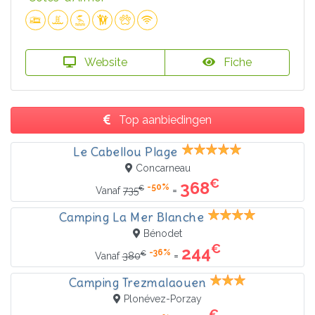
Website
Fiche
Top aanbiedingen
Le Cabellou Plage
Concarneau
€
368
-50%
€
=
Vanaf
735
Camping La Mer Blanche
Bénodet
€
244
-36%
€
=
Vanaf
380
Camping Trezmalaouen
Plonévez-Porzay
€