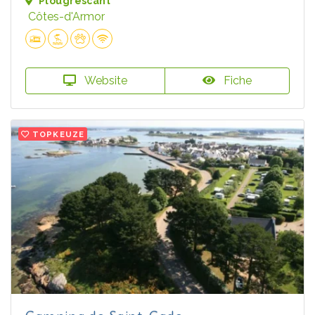
Plougrescant
Côtes-d'Armor
Website
Fiche
TOPKEUZE