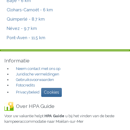
Baye
- 6 km
Clohars-Carnoët
- 6 km
Quimperlé
- 8.7 km
Névez
- 9.7 km
Pont-Aven
- 11.5 km
Informatie
Neem contact met ons op
Juridische vermeldingen
Gebruiksvoorwaarden
Fotocredits
Privacybeleid
Cookies
Over HPA Guide
Voor uw vakantie helpt
HPA Guide
u bij het vinden van de beste
kampeeraccommodatie naar Moëlan-sur-Mer