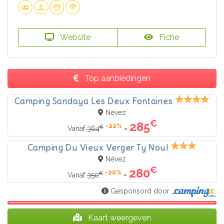
Website
Fiche
Top aanbiedingen
Camping Sandaya Les Deux Fontaines
Névez
€
285
-22%
€
=
Vanaf
364
Camping Du Vieux Verger Ty Noul
Névez
€
280
-20%
€
=
Vanaf
350
Gesponsord door
Kaart weergeven