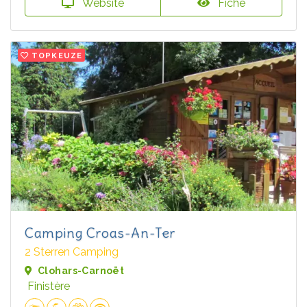
Website
Fiche
TOPKEUZE
Camping Croas-An-Ter
2 Sterren Camping
Clohars-Carnoët
Finistère