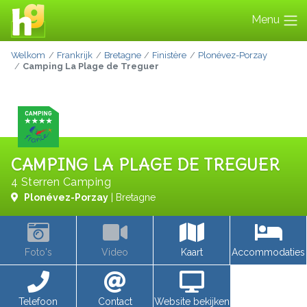
Menu
Welkom
Frankrijk
Bretagne
Finistère
Plonévez-Porzay
Camping La Plage de Treguer
CAMPING LA PLAGE DE TREGUER
4 Sterren Camping
Plonévez-Porzay
| Bretagne
Foto's
Video
Kaart
Accommodaties
Telefoon
Contact
Website bekijken