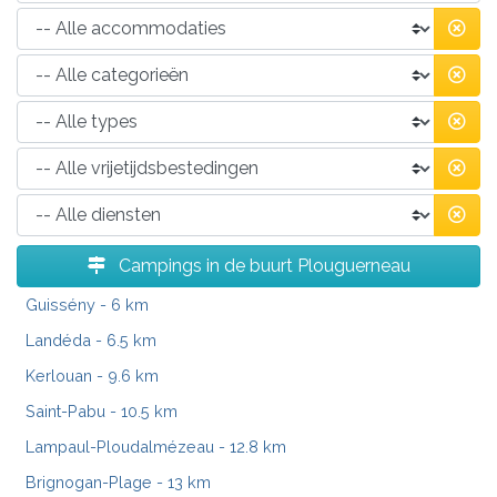
Campings in de buurt Plouguerneau
Guissény
- 6 km
Landéda
- 6.5 km
Kerlouan
- 9.6 km
Saint-Pabu
- 10.5 km
Lampaul-Ploudalmézeau
- 12.8 km
Brignogan-Plage
- 13 km