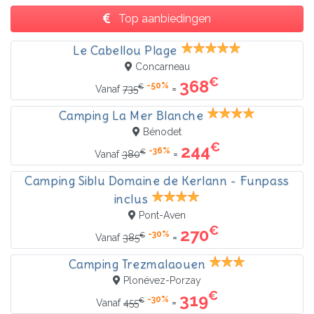
Top aanbiedingen
Le Cabellou Plage
Concarneau
€
368
-50%
€
=
Vanaf
735
Camping La Mer Blanche
Bénodet
€
244
-36%
€
=
Vanaf
380
Camping Siblu Domaine de Kerlann - Funpass
inclus
Pont-Aven
€
270
-30%
€
=
Vanaf
385
Camping Trezmalaouen
Plonévez-Porzay
€
319
-30%
€
=
Vanaf
455