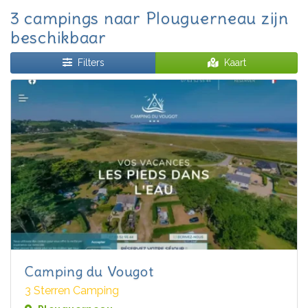
3 campings naar Plouguerneau zijn
beschikbaar
Filters
Kaart
Camping du Vougot
3 Sterren Camping