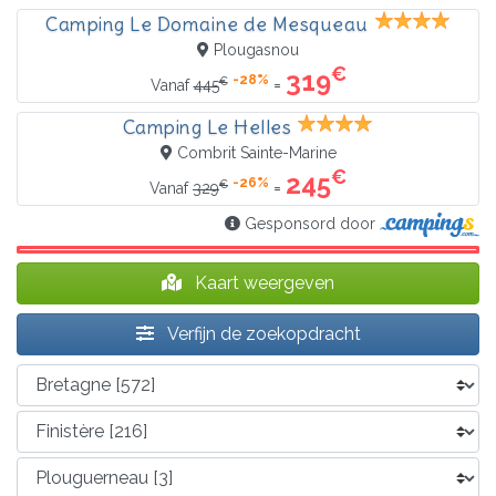
Camping Le Domaine de Mesqueau
Plougasnou
€
319
-28%
€
=
Vanaf
445
Camping Le Helles
Combrit Sainte-Marine
€
245
-26%
€
=
Vanaf
329
Gesponsord door
Kaart weergeven
Verfijn de zoekopdracht