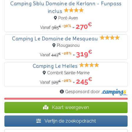
Camping Siblu Domaine de Kerlann - Funpass
inclus
Pont-Aven
€
270
-30%
€
=
Vanaf
385
Camping Le Domaine de Mesqueau
Plougasnou
€
319
-28%
€
=
Vanaf
443
Camping Le Helles
Combrit Sainte-Marine
€
245
-26%
€
=
Vanaf
329
Gesponsord door
Kaart weergeven
Verfijn de zoekopdracht