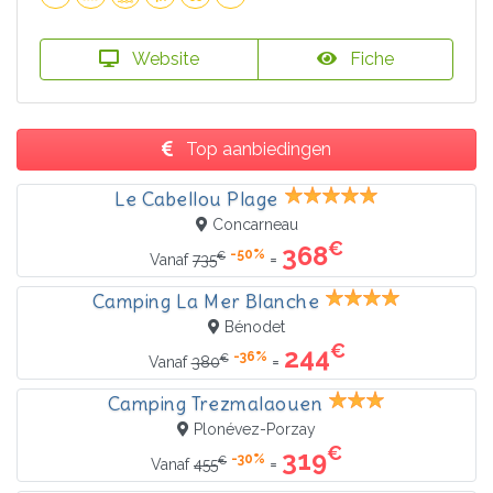
Website
Fiche
Top aanbiedingen
Le Cabellou Plage
Concarneau
€
368
-50%
€
=
Vanaf
735
Camping La Mer Blanche
Bénodet
€
244
-36%
€
=
Vanaf
380
Camping Trezmalaouen
Plonévez-Porzay
€
319
-30%
€
=
Vanaf
455