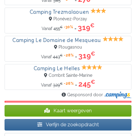
=
Vanaf
385
Camping Trezmalaouen
Plonévez-Porzay
€
319
-30%
€
=
Vanaf
455
Camping Le Domaine de Mesqueau
Plougasnou
€
319
-28%
€
=
Vanaf
443
Camping Le Helles
Combrit Sainte-Marine
€
245
-26%
€
=
Vanaf
329
Gesponsord door
Kaart weergeven
Verfijn de zoekopdracht