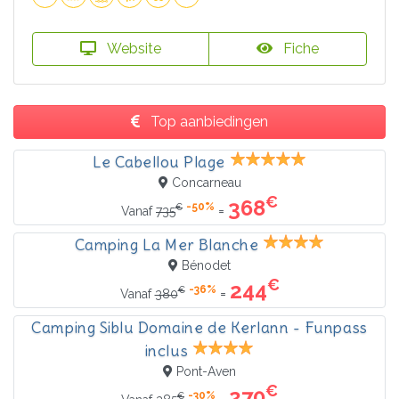
Website
Fiche
Top aanbiedingen
Le Cabellou Plage
Concarneau
€
368
-50%
€
=
Vanaf
735
Camping La Mer Blanche
Bénodet
€
244
-36%
€
=
Vanaf
380
Camping Siblu Domaine de Kerlann - Funpass
inclus
Pont-Aven
€
270
-30%
€