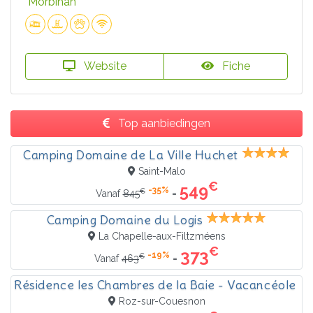
Morbihan
Website
Fiche
Top aanbiedingen
Camping Domaine de La Ville Huchet
Saint-Malo
€
549
-35%
€
=
Vanaf
845
Camping Domaine du Logis
La Chapelle-aux-Filtzméens
€
373
-19%
€
=
Vanaf
463
Résidence les Chambres de la Baie - Vacancéole
Roz-sur-Couesnon