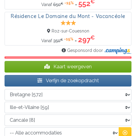
€
552
-15%
€
=
Vanaf
650
Résidence Le Domaine du Mont - Vacancéole
Roz-sur-Couesnon
€
297
-15%
€
=
Vanaf
350
Gesponsord door
Kaart weergeven
Verfijn de zoekopdracht