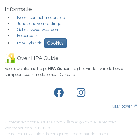
Informatie
Neem contact met ons op
Juridische vermeldingen
Gebruiksvoorwaarden
Fotocredits
Privacybeleid
Cookies
Over HPA Guide
Voor uw vakantie helpt
HPA Guide
u bij het vinden van de beste
kampeeraccommodatie naar Cancale
Naar boven
Uitgegeven door AJOUDA.Com - © 2003-2026 Alle rechten
voorbehouden - v12.12.0
De naam "HPA Guide" is een geregistreerd handelsmerk.