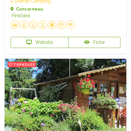
5 Sterren Camping
Concarneau
Finistère
Website
Fiche
TOPKEUZE