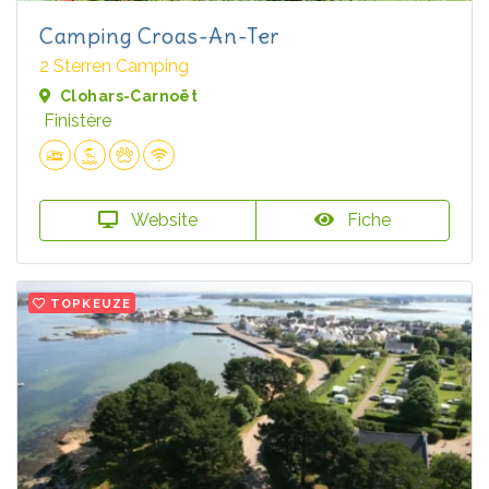
Camping Croas-An-Ter
2 Sterren Camping
Clohars-Carnoët
Finistère
Website
Fiche
TOPKEUZE